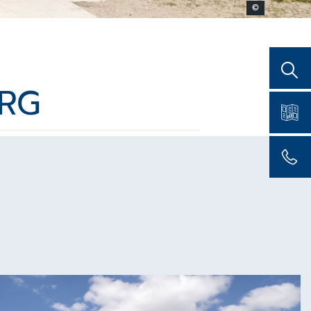
©
URG