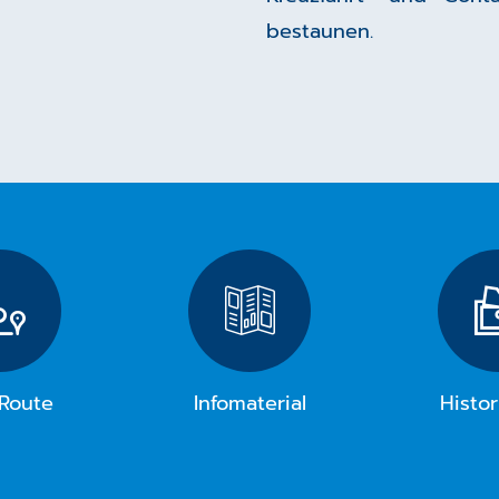
bestaunen.
Route
Infomaterial
Histor