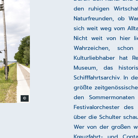
den ruhigen Wirtscha
Naturfreunden, ob Wan
sich weit weg vom Allta
Nicht weit von hier l
Wahrzeichen, scho
Kulturliebhaber hat 
Museum, das histor
Schifffahrtsarchiv. In
größte zeitgenössische 
den Sommermonaten
©
Festivalorchester des
über die Schulter scha
Wer von der großen w
Kreuzfahrt- und Cont