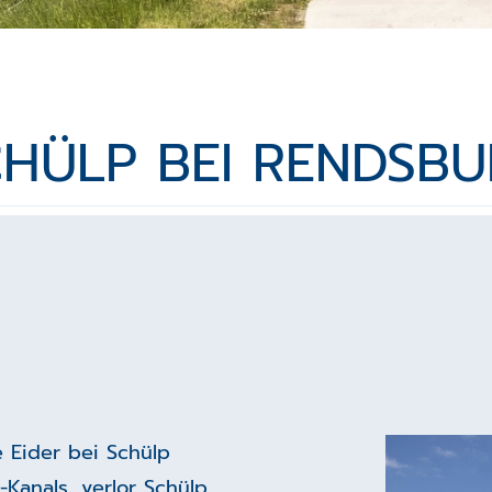
HÜLP BEI RENDSB
 Eider bei Schülp
anals, verlor Schülp