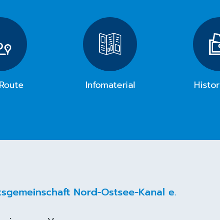
Route
Infomaterial
Histor
itsgemeinschaft Nord-Ostsee-Kanal e.